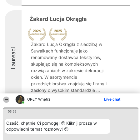
Żakard Łucja Okrągła
Żakard Łucja Okrągła z siedzibą w
Laureaci
Suwałkach funkcjonuje jako
renomowany dostawca tekstyliów,
skupiając się na kompleksowych
rozwiązaniach w zakresie dekoracji
okien. W asortymencie
przedsiębiorstwa znajdują się firany i
zasłony o wysokim standardzie ...
ORŁY Wnętrz
Live chat
8.5
03:55
Cześć, chętnie Ci pomogę! 🙂 Kliknij proszę w
Organizator plebiscytu
Plebiscyt
Kontakt
Bright Side Solutions sp. z o.
odpowiedni temat rozmowy! 🙂
Laureaci
Kontakt
o. sp. k.
Lista
ul. Ruska 22
wszystkich