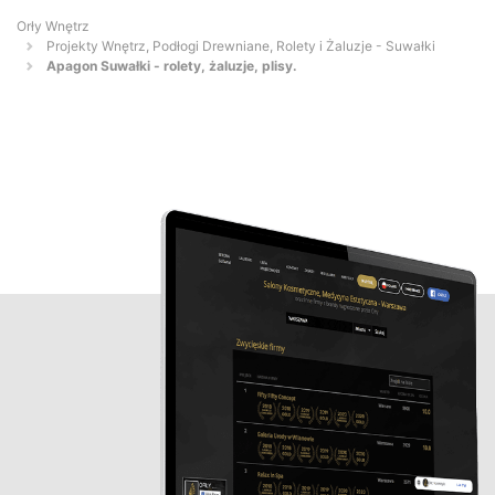
Orły Wnętrz
Projekty Wnętrz, Podłogi Drewniane, Rolety i Żaluzje - Suwałki
Apagon Suwałki - rolety, żaluzje, plisy.