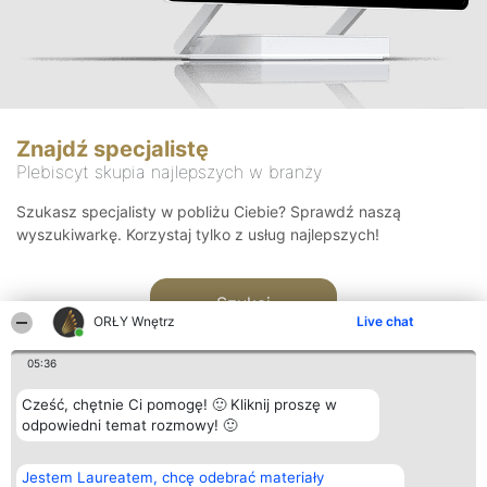
Znajdź specjalistę
Plebiscyt skupia najlepszych w branży
Szukasz specjalisty w pobliżu Ciebie? Sprawdź naszą
wyszukiwarkę. Korzystaj tylko z usług najlepszych!
Szukaj
ORŁY Wnętrz
Live chat
05:36
Cześć, chętnie Ci pomogę! 🙂 Kliknij proszę w
odpowiedni temat rozmowy! 🙂
Organizator plebiscytu
Plebiscyt
Kontakt
Jestem Laureatem, chcę odebrać materiały
Bright Side Solutions sp. z o.
Laureaci
Kontakt