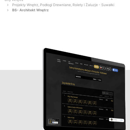
Projekty Wnętrz, Podłogi Drewniane, Rolety i Żaluzje - Suwałki
BS- Architekt Wnętrz