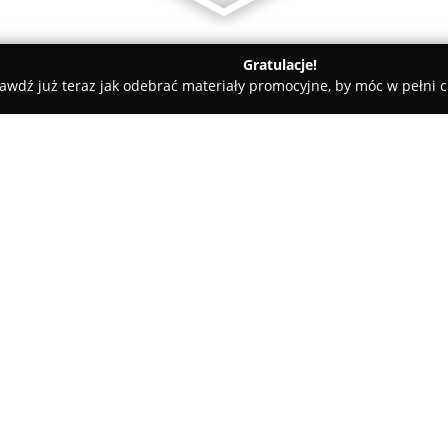
Gratulacje!
awdź już teraz jak odebrać materiały promocyjne, by móc w pełni c
 Rolety i Żaluzje - Siemianowice Śląskie
AGATA Rolety
O firmie:
AGATA Rolety
to uznany produc
funkcjonujący na polskim rynk
się w Siemianowicach Śląskich
w sklepie stacjonarnym, jak i
propozycji znajdują się rolety 
nowoczesne modele dzień/noc, 
również żaluzje wykonane z dr
zapewniające skuteczną ochro