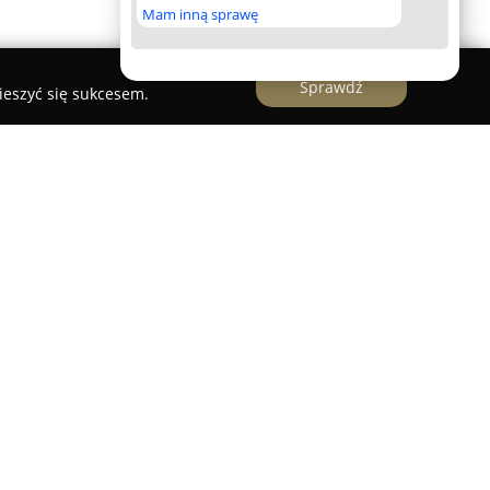
Mam inną sprawę
Sprawdź
ieszyć się sukcesem.
ent oraz dystrybutor osłon okiennych,
u z dużym powodzeniem. Siedziba firmy znajduje
, a oferowany asortyment dostępny jest zarówno
 za pośrednictwem sklepu internetowego. Wśród
wolnowiszące, rolety w kasecie, rzymskie,
a także rolety dachowe. Oferta obejmuje
ewna, aluminium i bambusa, plisy oraz moskitiery
nę przed owadami.