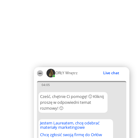
ORŁY Wnętrz
Live chat
04:05
Cześć, chętnie Ci pomogę! 🙂 Kliknij
proszę w odpowiedni temat
rozmowy! 🙂
Jestem Laureatem, chcę odebrać
materiały marketingowe
Chcę zgłosić swoją firmę do Orłów