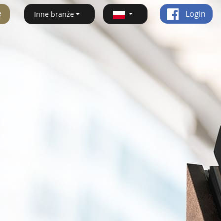
ę
Login
Inne branże