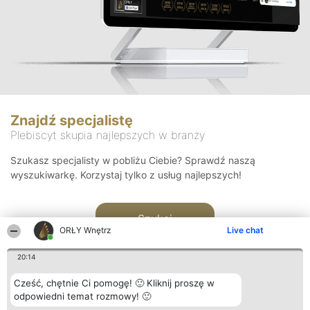
Znajdź specjalistę
Plebiscyt skupia najlepszych w branży
Szukasz specjalisty w pobliżu Ciebie? Sprawdź naszą
wyszukiwarkę. Korzystaj tylko z usług najlepszych!
Szukaj
ORŁY Wnętrz
Live chat
20:14
Cześć, chętnie Ci pomogę! 🙂 Kliknij proszę w
odpowiedni temat rozmowy! 🙂