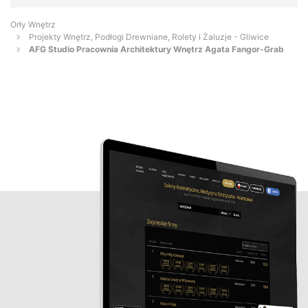
Orły Wnętrz
Projekty Wnętrz, Podłogi Drewniane, Rolety i Żaluzje - Gliwice
AFG Studio Pracownia Architektury Wnętrz Agata Fangor-Grab