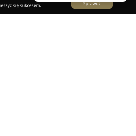
Sprawdź
ieszyć się sukcesem.
iębiorstwo zlokalizowane w Żurominie,
ku i wyspecjalizowane w dostarczaniu
anych z aranżacją wnętrz. Firma skupia się
anów, wykładzin oraz chodników.
rta na handel artykułami domowymi, które cechuje
szeroki asortyment dywanów, wykładzin
w, które dostępne są w różnych wzorach,
ach, umożliwiając dopasowanie do wielu typów
arówno w stacjonarnym punkcie przy Zielonym