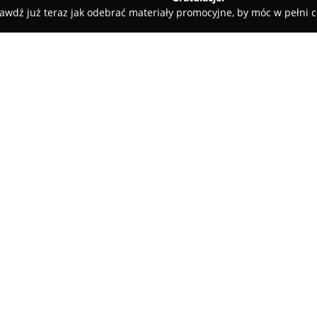
awdź już teraz jak odebrać materiały promocyjne, by móc w pełni c
 Rolety i Żaluzje - Żuromin
Petersell
O firmie:
Petersell
to renomowane przeds
działające na rynku od 1998 ro
kompleksowych rozwiązań związ
szczególnie na oferowaniu dyw
Działalność Petersell jest opa
wysoka jakość. Firma oferuje 
dywanowych, PCV oraz chodnikó
rozmiarach, kolorach i kształt
pomieszczeń.
Petersell prowadzi sprzedaż z