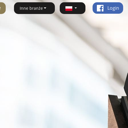
ę
Login
Inne branże