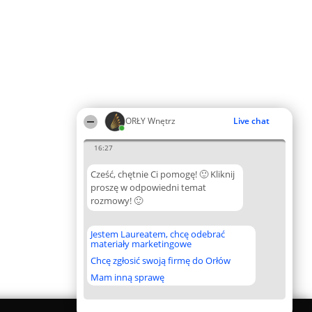
ORŁY Wnętrz
Live chat
16:27
Cześć, chętnie Ci pomogę! 🙂 Kliknij
proszę w odpowiedni temat
rozmowy! 🙂
Jestem Laureatem, chcę odebrać
materiały marketingowe
Chcę zgłosić swoją firmę do Orłów
Mam inną sprawę