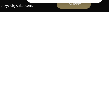
Sprawdź
ieszyć się sukcesem.
lowe
lizująca się w dostarczaniu wszechstronnych
 mająca siedzibę przy ulicy Kostrogaj 5.
letnim doświadczeniem na rynku, prowadzi
ak i hurtową, oferując bogaty wybór produktów.
 takie jak panele laminowane, drewniane oraz
eroki wybór drzwi wewnętrznych, zewnętrznych i
laty kuchenne i płyty meblowe, a dodatkowo
ria montażowe do mebli. Firma zapewnia także
których należą transport zakupionych produktów,