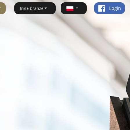
ę
Login
Inne branże