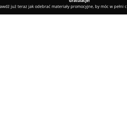
Gratulacje!
awdź już teraz jak odebrać materiały promocyjne, by móc w pełni c
Rolety i Żaluzje - Płock
Abler - podłogi, drzwi, akcesoria meb
eblowe
O firmie:
Abler
w Płocku to firma specja
rozwiązań do wykończeń wnętrz,
Przedsiębiorstwo, z ponad 25-
sprzedaż zarówno detaliczną, j
Asortyment obejmuje podłogi –
winylowe LVT – jak również sz
przesuwnych.
W ofercie znajdują się także b
różnorodne okucia oraz akceso
szereg usług dodatkowych, do 