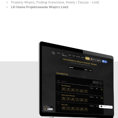
Projekty Wnętrz, Podłogi Drewniane, Rolety i Żaluzje - Łódź
LK-Home Projektowanie Wnętrz Łódź