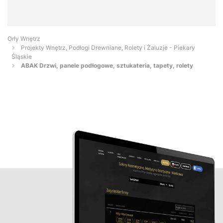
Orły Wnętrz
Projekty Wnętrz, Podłogi Drewniane, Rolety i Żaluzje - Piekary
Śląskie
ABAK Drzwi, panele podłogowe, sztukateria, tapety, rolety