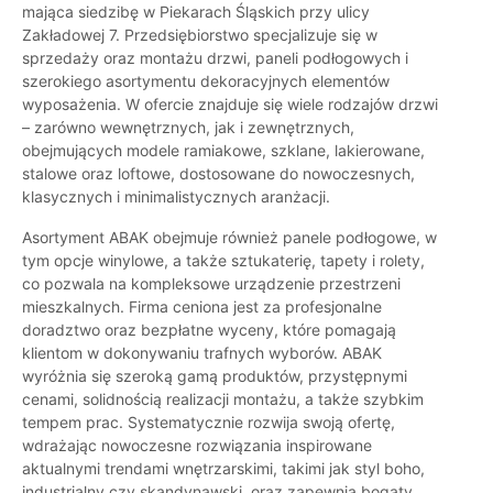
mająca siedzibę w Piekarach Śląskich przy ulicy
Zakładowej 7. Przedsiębiorstwo specjalizuje się w
sprzedaży oraz montażu drzwi, paneli podłogowych i
szerokiego asortymentu dekoracyjnych elementów
wyposażenia. W ofercie znajduje się wiele rodzajów drzwi
– zarówno wewnętrznych, jak i zewnętrznych,
obejmujących modele ramiakowe, szklane, lakierowane,
stalowe oraz loftowe, dostosowane do nowoczesnych,
klasycznych i minimalistycznych aranżacji.
Asortyment ABAK obejmuje również panele podłogowe, w
tym opcje winylowe, a także sztukaterię, tapety i rolety,
co pozwala na kompleksowe urządzenie przestrzeni
mieszkalnych. Firma ceniona jest za profesjonalne
doradztwo oraz bezpłatne wyceny, które pomagają
klientom w dokonywaniu trafnych wyborów. ABAK
wyróżnia się szeroką gamą produktów, przystępnymi
cenami, solidnością realizacji montażu, a także szybkim
tempem prac. Systematycznie rozwija swoją ofertę,
wdrażając nowoczesne rozwiązania inspirowane
aktualnymi trendami wnętrzarskimi, takimi jak styl boho,
industrialny czy skandynawski, oraz zapewnia bogaty