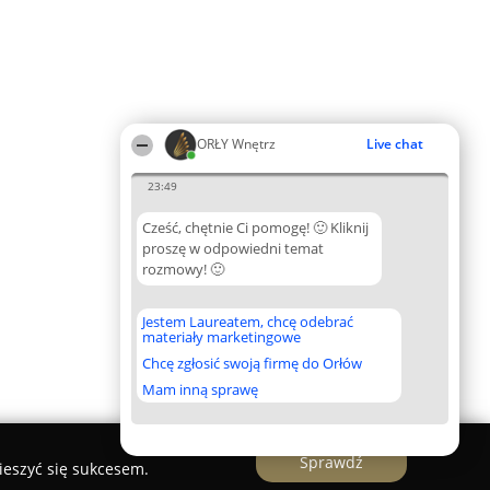
ORŁY Wnętrz
Live chat
23:49
Cześć, chętnie Ci pomogę! 🙂 Kliknij
proszę w odpowiedni temat
rozmowy! 🙂
Jestem Laureatem, chcę odebrać
materiały marketingowe
Chcę zgłosić swoją firmę do Orłów
Mam inną sprawę
Sprawdź
ieszyć się sukcesem.