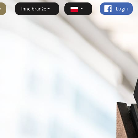
ę
Login
Inne branże