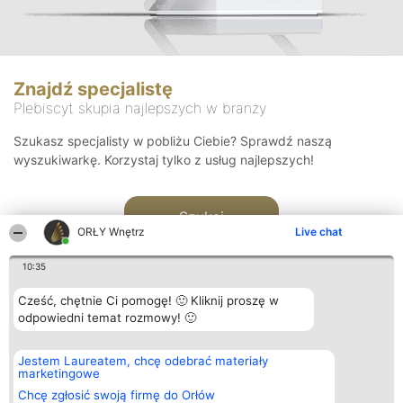
Znajdź specjalistę
Plebiscyt skupia najlepszych w branży
Szukasz specjalisty w pobliżu Ciebie? Sprawdź naszą
wyszukiwarkę. Korzystaj tylko z usług najlepszych!
Szukaj
ORŁY Wnętrz
Live chat
10:35
Cześć, chętnie Ci pomogę! 🙂 Kliknij proszę w
odpowiedni temat rozmowy! 🙂
Organizator plebiscytu
Plebiscyt
Kontakt
Jestem Laureatem, chcę odebrać materiały
Bright Side Solutions sp. z o.
Laureaci
Kontakt
marketingowe
o. sp. k.
Lista
ul. Ruska 22
wszystkich
Chcę zgłosić swoją firmę do Orłów
Wrocław 50-079
Laureatów