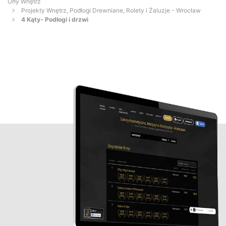
Orły Wnętrz
Projekty Wnętrz, Podłogi Drewniane, Rolety i Żaluzje - Wrocław
4 Kąty- Podłogi i drzwi