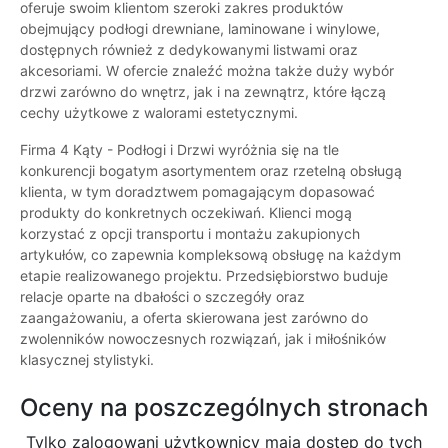
oferuje swoim klientom szeroki zakres produktów
obejmujący podłogi drewniane, laminowane i winylowe,
dostępnych również z dedykowanymi listwami oraz
akcesoriami. W ofercie znaleźć można także duży wybór
drzwi zarówno do wnętrz, jak i na zewnątrz, które łączą
cechy użytkowe z walorami estetycznymi.
Firma 4 Kąty - Podłogi i Drzwi wyróżnia się na tle
konkurencji bogatym asortymentem oraz rzetelną obsługą
klienta, w tym doradztwem pomagającym dopasować
produkty do konkretnych oczekiwań. Klienci mogą
korzystać z opcji transportu i montażu zakupionych
artykułów, co zapewnia kompleksową obsługę na każdym
etapie realizowanego projektu. Przedsiębiorstwo buduje
relacje oparte na dbałości o szczegóły oraz
zaangażowaniu, a oferta skierowana jest zarówno do
zwolenników nowoczesnych rozwiązań, jak i miłośników
klasycznej stylistyki.
Oceny na poszczególnych stronach
Tylko zalogowani użytkownicy maja dostęp do tych