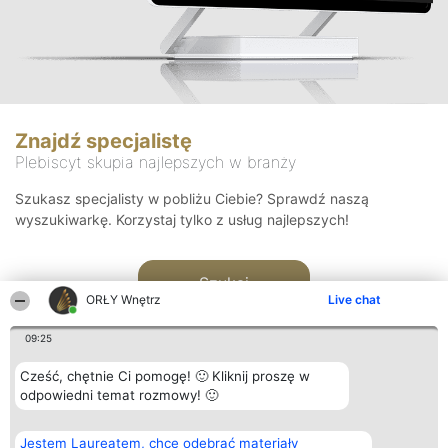
Znajdź specjalistę
Plebiscyt skupia najlepszych w branży
Szukasz specjalisty w pobliżu Ciebie? Sprawdź naszą
wyszukiwarkę. Korzystaj tylko z usług najlepszych!
Szukaj
ORŁY Wnętrz
Live chat
09:25
Cześć, chętnie Ci pomogę! 🙂 Kliknij proszę w
odpowiedni temat rozmowy! 🙂
Organizator plebiscytu
Plebiscyt
Kontakt
Jestem Laureatem, chcę odebrać materiały
Bright Side Solutions sp. z o.
Laureaci
Kontakt