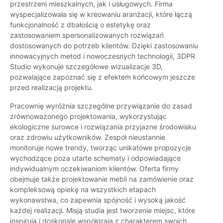
przestrzeni mieszkalnych, jak i usługowych. Firma
wyspecjalizowała się w kreowaniu aranżacji, które łączą
funkcjonalność z dbałością o estetykę oraz
zastosowaniem spersonalizowanych rozwiązań
dostosowanych do potrzeb klientów. Dzięki zastosowaniu
innowacyjnych metod i nowoczesnych technologii, 3DPR
Studio wykonuje szczegółowe wizualizacje 3D,
pozwalające zapoznać się z efektem końcowym jeszcze
przed realizacją projektu.
Pracownię wyróżnia szczególne przywiązanie do zasad
zrównoważonego projektowania, wykorzystując
ekologiczne surowce i rozwiązania przyjazne środowisku
oraz zdrowiu użytkowników. Zespół nieustannie
monitoruje nowe trendy, tworząc unikatowe propozycje
wychodzące poza utarte schematy i odpowiadające
indywidualnym oczekiwaniom klientów. Oferta firmy
obejmuje także projektowanie mebli na zamówienie oraz
kompleksową opiekę na wszystkich etapach
wykonawstwa, co zapewnia spójność i wysoką jakość
każdej realizacji. Misją studia jest tworzenie miejsc, które
inspirują i doskonale współgrają z charakterem swoich