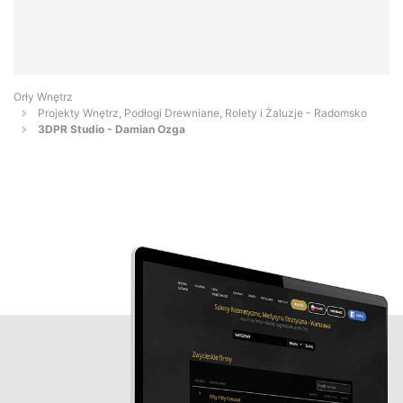
Orły Wnętrz
Projekty Wnętrz, Podłogi Drewniane, Rolety i Żaluzje - Radomsko
3DPR Studio - Damian Ozga