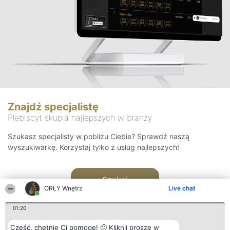
Znajdź specjalistę
Plebiscyt skupia najlepszych w branży
Szukasz specjalisty w pobliżu Ciebie? Sprawdź naszą
wyszukiwarkę. Korzystaj tylko z usług najlepszych!
Szukaj
ORŁY Wnętrz
Live chat
01:20
Cześć, chętnie Ci pomogę! 🙂 Kliknij proszę w