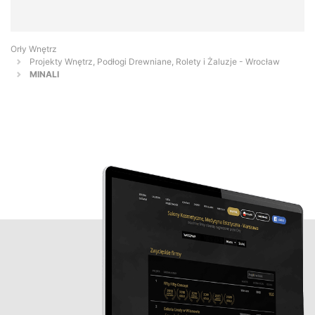
Orły Wnętrz
Projekty Wnętrz, Podłogi Drewniane, Rolety i Żaluzje - Wrocław
MINALI