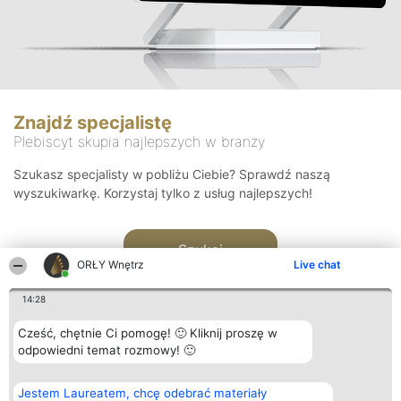
Znajdź specjalistę
Plebiscyt skupia najlepszych w branży
Szukasz specjalisty w pobliżu Ciebie? Sprawdź naszą
wyszukiwarkę. Korzystaj tylko z usług najlepszych!
Szukaj
ORŁY Wnętrz
Live chat
14:28
Cześć, chętnie Ci pomogę! 🙂 Kliknij proszę w
odpowiedni temat rozmowy! 🙂
Organizator plebiscytu
Plebiscyt
Kontakt
Jestem Laureatem, chcę odebrać materiały
Bright Side Solutions sp. z o.
Laureaci
Kontakt