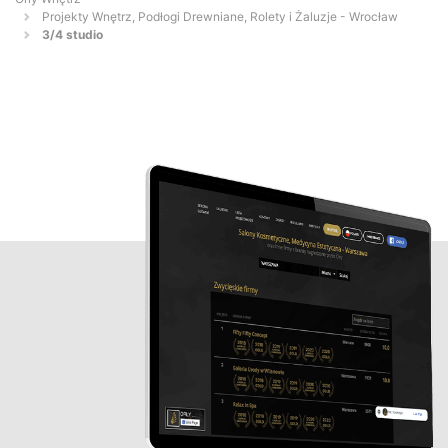
Projekty Wnętrz, Podłogi Drewniane, Rolety i Żaluzje - Wrocław
3/4 studio