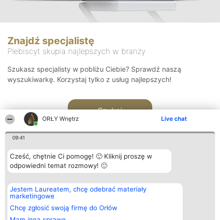
Znajdź specjalistę
Plebiscyt skupia najlepszych w branży
Szukasz specjalisty w pobliżu Ciebie? Sprawdź naszą
wyszukiwarkę. Korzystaj tylko z usług najlepszych!
Szukaj
ORŁY Wnętrz
Live chat
09:41
Cześć, chętnie Ci pomogę! 🙂 Kliknij proszę w
odpowiedni temat rozmowy! 🙂
Organizator plebiscytu
Plebiscyt
Kontakt
Jestem Laureatem, chcę odebrać materiały
Bright Side Solutions sp. z o.
Laureaci
Kontakt
marketingowe
o. sp. k.
Lista
ul. Ruska 22
wszystkich
Chcę zgłosić swoją firmę do Orłów
Wrocław 50-079
Laureatów
Mam inną sprawę
KRS 0000749100 | Regon
Zasady