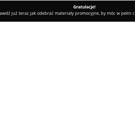
Gratulacje!
awdź już teraz jak odebrać materiały promocyjne, by móc w pełni c
 Rolety i Żaluzje - powiat tarnogórski
Virtuossi Design - ekskl
ny
O firmie:
Virtuossi Design
to rodzinne st
z pasją w branży ekskluzywnyc
specjalizuje się w kompleksow
wymiar, współpracując zarówno
Oferta firmy obejmuje firany, z
austriackie i londyńskie), karn
W asortymencie znajdują się ta
harmonijne oraz stylowe wykoń
do jakości, oferując produkty