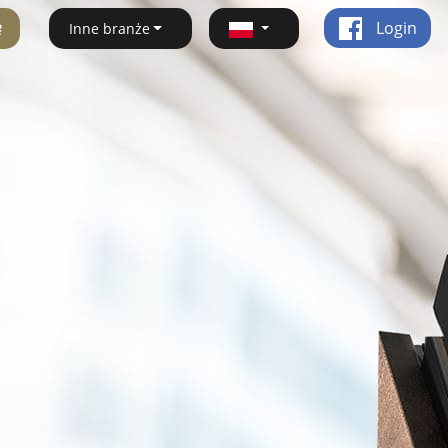
ę
Login
Inne branże