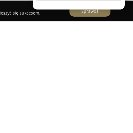
Sprawdź
ieszyć się sukcesem.
uzywne firany
udio firan z Wieszowej, które od 2010 roku działa
h dekoracji okiennych. Przedsiębiorstwo
ym projektowaniu oraz wykonywaniu aranżacji na
 z klientami indywidualnymi, jak i biznesowymi.
asłony, rolety różnego typu (rzymskie, weneckie,
isze oraz szeroki wybór tkanin obiciowych.
kże dywany, narzuty i tapety, umożliwiające
czenie wnętrz. Virtuossi Design przykłada wagę
 renomowanych marek takich jak Italissima Home