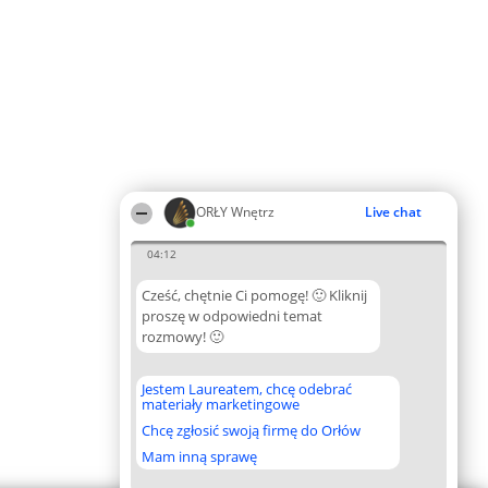
ORŁY Wnętrz
Live chat
04:12
Cześć, chętnie Ci pomogę! 🙂 Kliknij
proszę w odpowiedni temat
rozmowy! 🙂
Jestem Laureatem, chcę odebrać
materiały marketingowe
Chcę zgłosić swoją firmę do Orłów
Mam inną sprawę