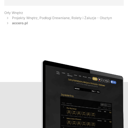
Orły Wnętrz
Projekty Wnętrz, Podłogi Drewniane, Rolety i Żaluzje - Olsztyn
accero.pl