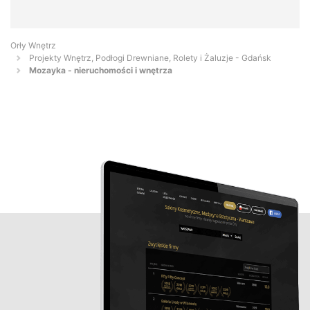
Orły Wnętrz
Projekty Wnętrz, Podłogi Drewniane, Rolety i Żaluzje - Gdańsk
Mozayka - nieruchomości i wnętrza