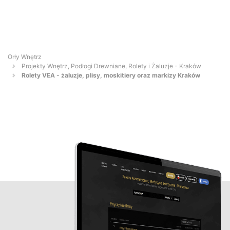
Orły Wnętrz
Projekty Wnętrz, Podłogi Drewniane, Rolety i Żaluzje - Kraków
Rolety VEA - żaluzje, plisy, moskitiery oraz markizy Kraków