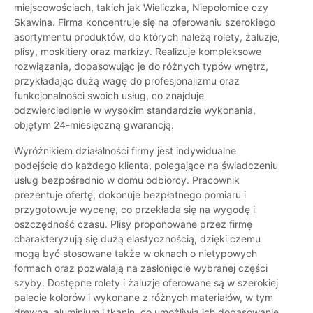
miejscowościach, takich jak Wieliczka, Niepołomice czy
Skawina. Firma koncentruje się na oferowaniu szerokiego
asortymentu produktów, do których należą rolety, żaluzje,
plisy, moskitiery oraz markizy. Realizuje kompleksowe
rozwiązania, dopasowując je do różnych typów wnętrz,
przykładając dużą wagę do profesjonalizmu oraz
funkcjonalności swoich usług, co znajduje
odzwierciedlenie w wysokim standardzie wykonania,
objętym 24-miesięczną gwarancją.
Wyróżnikiem działalności firmy jest indywidualne
podejście do każdego klienta, polegające na świadczeniu
usług bezpośrednio w domu odbiorcy. Pracownik
prezentuje ofertę, dokonuje bezpłatnego pomiaru i
przygotowuje wycenę, co przekłada się na wygodę i
oszczędność czasu. Plisy proponowane przez firmę
charakteryzują się dużą elastycznością, dzięki czemu
mogą być stosowane także w oknach o nietypowych
formach oraz pozwalają na zasłonięcie wybranej części
szyby. Dostępne rolety i żaluzje oferowane są w szerokiej
palecie kolorów i wykonane z różnych materiałów, w tym
drewna, aluminium i tkanin, co umożliwia ich dopasowanie