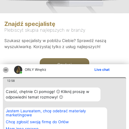
Znajdź specjalistę
Plebiscyt skupia najlepszych w branży
Szukasz specjalisty w pobliżu Ciebie? Sprawdź naszą
wyszukiwarkę. Korzystaj tylko z usług najlepszych!
Szukaj
ORŁY Wnętrz
Live chat
12:58
Cześć, chętnie Ci pomogę! 🙂 Kliknij proszę w
odpowiedni temat rozmowy! 🙂
Organizator plebiscytu
Plebiscyt
Kontakt
Jestem Laureatem, chcę odebrać materiały
Bright Side Solutions sp. z o.
Laureaci
Kontakt
marketingowe
o. sp. k.
Lista
ul. Ruska 22
wszystkich
Chcę zgłosić swoją firmę do Orłów
Wrocław 50-079
Laureatów
Mam inną sprawę
KRS 0000749100 | Regon
Zasady