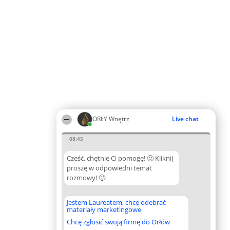
ORŁY Wnętrz
Live chat
08:45
Cześć, chętnie Ci pomogę! 🙂 Kliknij
proszę w odpowiedni temat
rozmowy! 🙂
Jestem Laureatem, chcę odebrać
materiały marketingowe
Chcę zgłosić swoją firmę do Orłów