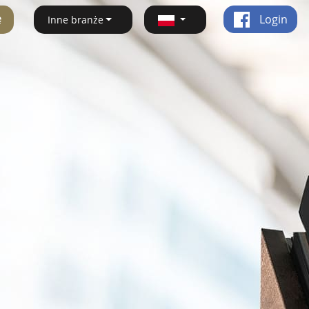
ę
Login
Inne branże