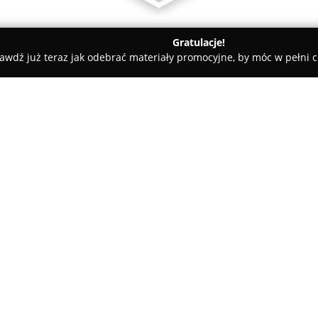
Gratulacje!
awdź już teraz jak odebrać materiały promocyjne, by móc w pełni c
 Rolety i Żaluzje - Zakopane
KOGEN - Rolety Żaluzje Bramy A
omatyka Markizy
O firmie:
KOGEN
z Zakopanego funkcjon
nowoczesnych osłon okiennych
oferuje kompleksowe usługi obe
żaluzji, moskitier, markiz, a t
zaawansowane rozwiązania au
W asortymencie przedsiębiorstw
materiałowych, zewnętrznych (