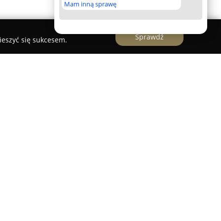
Mam inną sprawę
Sprawdź
ieszyć się sukcesem.
utomatyka Markizy
uje od 2013 roku jako renomowany dostawca
, bram garażowych i systemów automatyki. Firma
jmujące produkcję, montaż oraz serwis rolet,
akże bram do garaży i wjazdu, wykorzystujących
tomatyczne.
a znajduje się szeroki wybór rolet
również antywłamaniowych) oraz plis. Firma