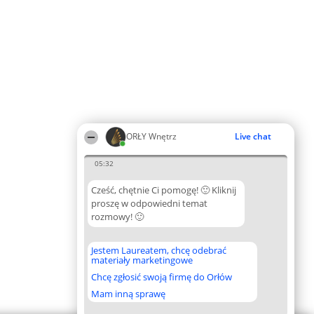
ORŁY Wnętrz
Live chat
05:32
Cześć, chętnie Ci pomogę! 🙂 Kliknij
proszę w odpowiedni temat
rozmowy! 🙂
Jestem Laureatem, chcę odebrać
materiały marketingowe
Chcę zgłosić swoją firmę do Orłów
Mam inną sprawę