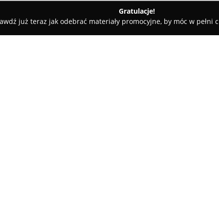
Gratulacje!
awdź już teraz jak odebrać materiały promocyjne, by móc w pełni c
 Rolety i Żaluzje - Nadarzyn
Henryk Kowalczyk Firany Zasłony
rnisze
O firmie:
Henryk Kowalczyk Firany Zasł
dekoracji okien, oferując szero
przedsiębiorstwa mieści się pr
uznawana jest za renomowaneg
dekoracyjnych, umożliwiający
charakteru. Klienci mają możl
projektów realizowanych na in
Wieloletnia obecność na rynku
tej firmy. Do każdego zlecenia 