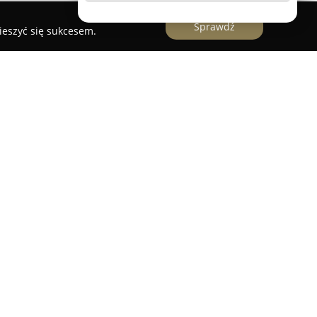
Sprawdź
ieszyć się sukcesem.
 Karnisze
ony Karnisze
to firma specjalizująca się w pełnej
ki asortyment firan, zasłon oraz karniszy. Siedziba
zy Al. Katowickiej 51 w Nadarzynie. Firma
o dostawcę ekskluzywnych tkanin
ch nadanie każdemu wnętrzu indywidualnego
iwość wyboru zarówno gotowych rozwiązań, jak i
dywidualne zamówienie z dużą starannością.
 oraz fachowe doradztwo stanowią główne atuty
podchodzi się indywidualnie, a satysfakcja klienta