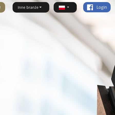
ę
Login
Inne branże