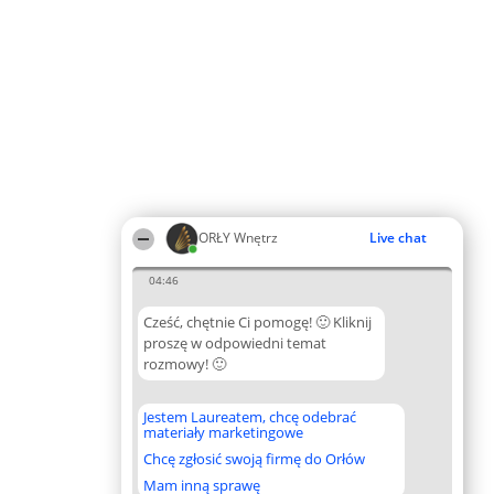
ORŁY Wnętrz
Live chat
04:46
Cześć, chętnie Ci pomogę! 🙂 Kliknij
proszę w odpowiedni temat
rozmowy! 🙂
Jestem Laureatem, chcę odebrać
materiały marketingowe
Chcę zgłosić swoją firmę do Orłów
Mam inną sprawę