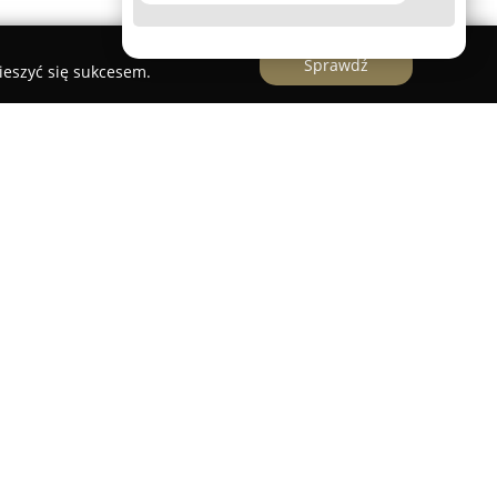
Sprawdź
ieszyć się sukcesem.
y Opole
roducentem i dostawcą nowoczesnych rozwiązań
ającym swoją siedzibę w Opolu. Przedsiębiorstwo
obsługę – od bezpłatnego pomiaru, przez
 na indywidualne zamówienie, aż po fachowy
produktów znajdują się zarówno rolety
ń-noc, stylowe plisy, jak i różnego typu żaluzje:
 Oferta obejmuje również moskitiery, w tym
antysmogową.