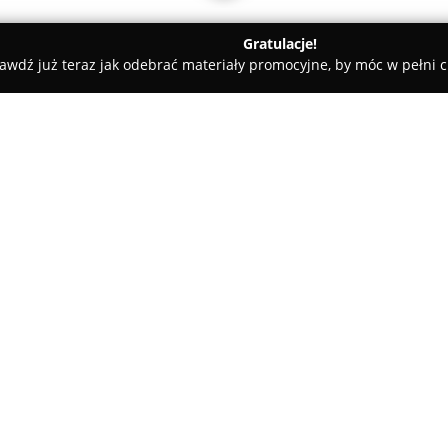
Gratulacje!
awdź już teraz jak odebrać materiały promocyjne, by móc w pełni c
 Rolety i Żaluzje - Opole
PJRG Sp. z o.o. Rolety Plisy Moskitier
ry Opole
O firmie:
PJRG Sp. z o.o.
jest uznanym p
w zakresie osłon okiennych, m
oferuje klientom kompleksową 
produkcję osłon wykonywanych
montaż. Wśród proponowanych 
materiałowe, w tym systemy dzie
poziome, pionowe i drewniane.
modele wyposażone w siatkę 