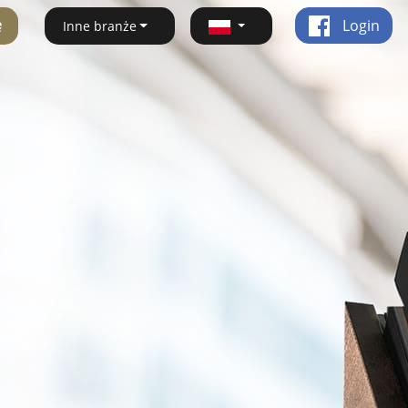
ę
Login
Inne branże