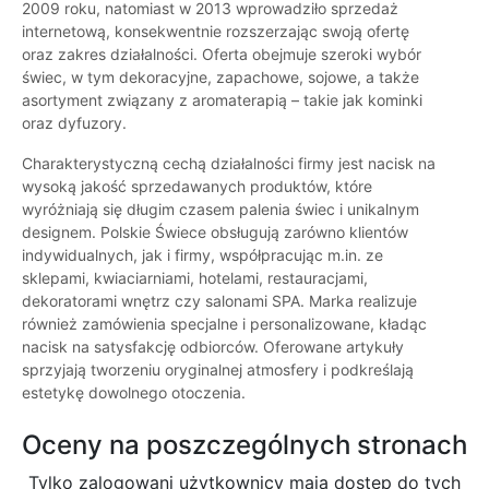
2009 roku, natomiast w 2013 wprowadziło sprzedaż
internetową, konsekwentnie rozszerzając swoją ofertę
oraz zakres działalności. Oferta obejmuje szeroki wybór
świec, w tym dekoracyjne, zapachowe, sojowe, a także
asortyment związany z aromaterapią – takie jak kominki
oraz dyfuzory.
Charakterystyczną cechą działalności firmy jest nacisk na
wysoką jakość sprzedawanych produktów, które
wyróżniają się długim czasem palenia świec i unikalnym
designem. Polskie Świece obsługują zarówno klientów
indywidualnych, jak i firmy, współpracując m.in. ze
sklepami, kwiaciarniami, hotelami, restauracjami,
dekoratorami wnętrz czy salonami SPA. Marka realizuje
również zamówienia specjalne i personalizowane, kładąc
nacisk na satysfakcję odbiorców. Oferowane artykuły
sprzyjają tworzeniu oryginalnej atmosfery i podkreślają
estetykę dowolnego otoczenia.
Oceny na poszczególnych stronach
Tylko zalogowani użytkownicy maja dostęp do tych