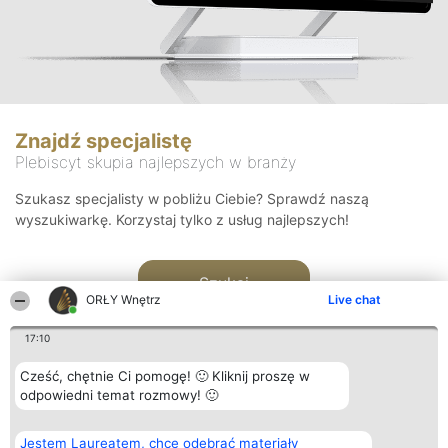
Znajdź specjalistę
Plebiscyt skupia najlepszych w branży
Szukasz specjalisty w pobliżu Ciebie? Sprawdź naszą
wyszukiwarkę. Korzystaj tylko z usług najlepszych!
Szukaj
ORŁY Wnętrz
Live chat
17:10
Cześć, chętnie Ci pomogę! 🙂 Kliknij proszę w
odpowiedni temat rozmowy! 🙂
Organizator plebiscytu
Plebiscyt
Kontakt
Jestem Laureatem, chcę odebrać materiały
Bright Side Solutions sp. z o.
Laureaci
Kontakt