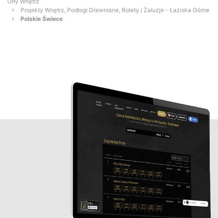
Orły Wnętrz
Projekty Wnętrz, Podłogi Drewniane, Rolety i Żaluzje - Łaziska Górne
Polskie Świece