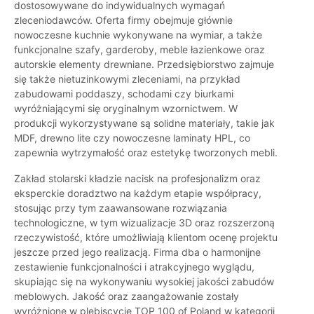
dostosowywane do indywidualnych wymagań
zleceniodawców. Oferta firmy obejmuje głównie
nowoczesne kuchnie wykonywane na wymiar, a także
funkcjonalne szafy, garderoby, meble łazienkowe oraz
autorskie elementy drewniane. Przedsiębiorstwo zajmuje
się także nietuzinkowymi zleceniami, na przykład
zabudowami poddaszy, schodami czy biurkami
wyróżniającymi się oryginalnym wzornictwem. W
produkcji wykorzystywane są solidne materiały, takie jak
MDF, drewno lite czy nowoczesne laminaty HPL, co
zapewnia wytrzymałość oraz estetykę tworzonych mebli.
Zakład stolarski kładzie nacisk na profesjonalizm oraz
eksperckie doradztwo na każdym etapie współpracy,
stosując przy tym zaawansowane rozwiązania
technologiczne, w tym wizualizacje 3D oraz rozszerzoną
rzeczywistość, które umożliwiają klientom ocenę projektu
jeszcze przed jego realizacją. Firma dba o harmonijne
zestawienie funkcjonalności i atrakcyjnego wyglądu,
skupiając się na wykonywaniu wysokiej jakości zabudów
meblowych. Jakość oraz zaangażowanie zostały
wyróżnione w plebiscycie TOP 100 of Poland w kategorii