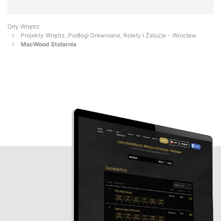
Orły Wnętrz
Projekty Wnętrz, Podłogi Drewniane, Rolety i Żaluzje - Wrocław
MacWood Stolarnia