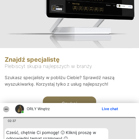
Znajdź specjalistę
Plebiscyt skupia najlepszych w branży
Szukasz specjalisty w pobliżu Ciebie? Sprawdź naszą
wyszukiwarkę. Korzystaj tylko z usług najlepszych!
Szukaj
ORŁY Wnętrz
Live chat
02:37
Cześć, chętnie Ci pomogę! 🙂 Kliknij proszę w
odpowiedni temat rozmowy! 🙂