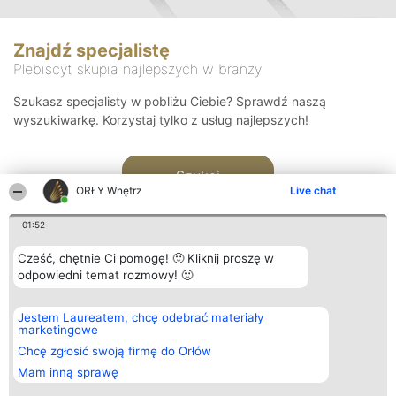
Znajdź specjalistę
Plebiscyt skupia najlepszych w branży
Szukasz specjalisty w pobliżu Ciebie? Sprawdź naszą
wyszukiwarkę. Korzystaj tylko z usług najlepszych!
Szukaj
ORŁY Wnętrz
Live chat
01:52
Cześć, chętnie Ci pomogę! 🙂 Kliknij proszę w
odpowiedni temat rozmowy! 🙂
Organizator plebiscytu
Plebiscyt
Kontakt
Jestem Laureatem, chcę odebrać materiały
Bright Side Solutions sp. z o.
Laureaci
Kontakt
marketingowe
o. sp. k.
Lista
ul. Ruska 22
wszystkich
Chcę zgłosić swoją firmę do Orłów
Wrocław 50-079
Laureatów
Mam inną sprawę
KRS 0000749100 | Regon
Zasady
381313360 | NIP 8943132676
Regulamin