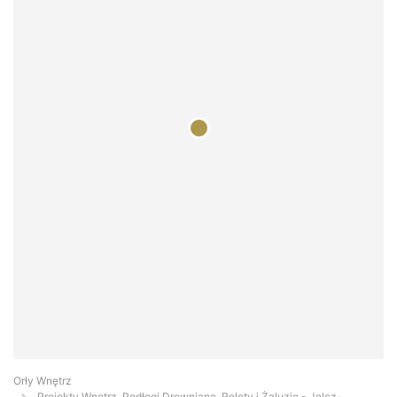
Orły Wnętrz
Projekty Wnętrz, Podłogi Drewniane, Rolety i Żaluzje - Jelcz-