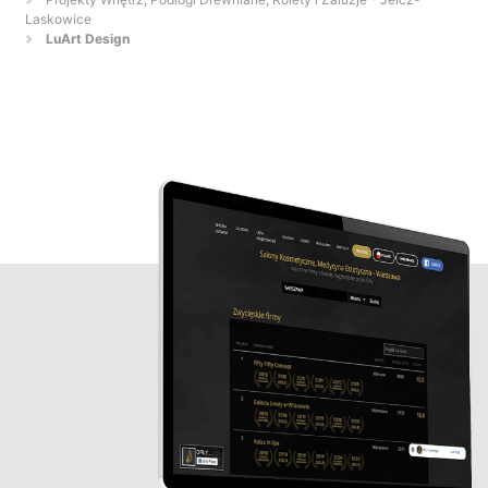
Laskowice
LuArt Design