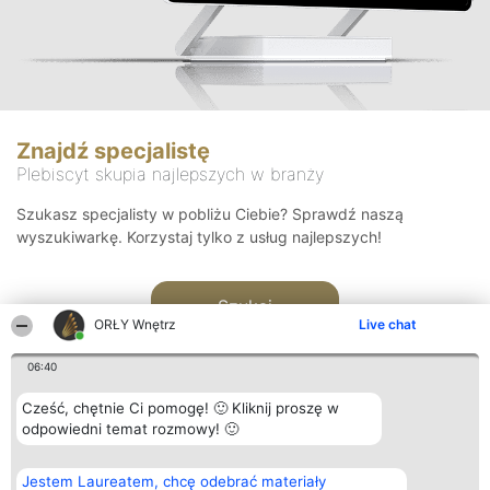
Znajdź specjalistę
Plebiscyt skupia najlepszych w branży
Szukasz specjalisty w pobliżu Ciebie? Sprawdź naszą
wyszukiwarkę. Korzystaj tylko z usług najlepszych!
Szukaj
ORŁY Wnętrz
Live chat
06:40
Cześć, chętnie Ci pomogę! 🙂 Kliknij proszę w
odpowiedni temat rozmowy! 🙂
Organizator plebiscytu
Plebiscyt
Kontakt
Jestem Laureatem, chcę odebrać materiały
Bright Side Solutions sp. z o.
Laureaci
Kontakt