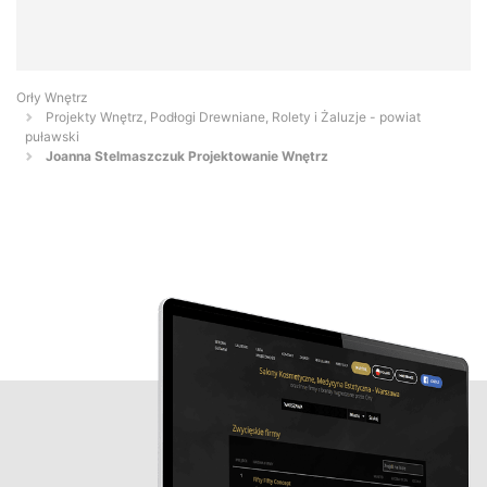
Orły Wnętrz
Projekty Wnętrz, Podłogi Drewniane, Rolety i Żaluzje - powiat
puławski
Joanna Stelmaszczuk Projektowanie Wnętrz