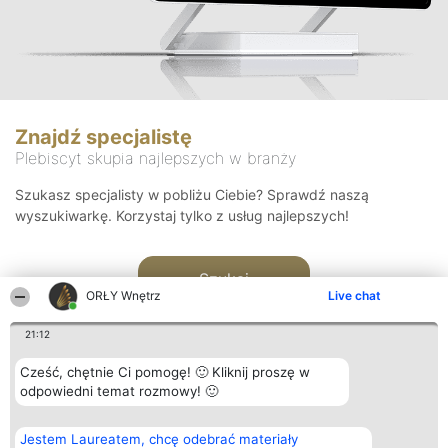
Znajdź specjalistę
Plebiscyt skupia najlepszych w branży
Szukasz specjalisty w pobliżu Ciebie? Sprawdź naszą
wyszukiwarkę. Korzystaj tylko z usług najlepszych!
Szukaj
ORŁY Wnętrz
Live chat
21:12
Cześć, chętnie Ci pomogę! 🙂 Kliknij proszę w
odpowiedni temat rozmowy! 🙂
Organizator plebiscytu
Plebiscyt
Kontakt
Jestem Laureatem, chcę odebrać materiały
Bright Side Solutions sp. z o.
Laureaci
Kontakt