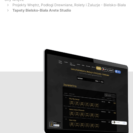
Projekty Wnętrz, Podłogi Drewniane, Rolety i Żaluzje - Bielsko-Biała
Tapety Bielsko-Biała Arete Studio