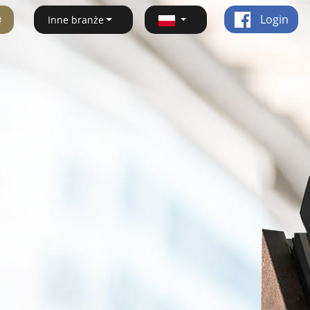
ę
Login
Inne branże