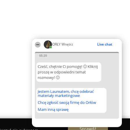
ORŁY Wnętrz
Live chat
05:20
Cześć, chętnie Ci pomogę! 🙂 Kliknij
proszę w odpowiedni temat
rozmowy! 🙂
Jestem Laureatem, chcę odebrać
materiały marketingowe
Chcę zgłosić swoją firmę do Orłów
Mam inną sprawę
Sprawdź