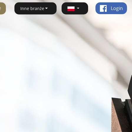
ę
Login
Inne branże