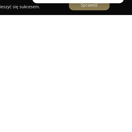
Sprawdź
ieszyć się sukcesem.
t jako producent mebli na wymiar w branży
Małopolsce. Przedsiębiorstwo realizuje
jące szafy wnękowe, zabudowy, kuchnie, a także
e. Do każdego zamówienia podchodzi
ozwiązania do specyficznych oczekiwań i potrzeb
 jest wykorzystywanie wysokogatunkowych
w, na które przewidziana jest 5-letnia gwarancja.
e różne warianty obramowań, ram oraz
drewnopodobne, lustra, szkło mleczne czy