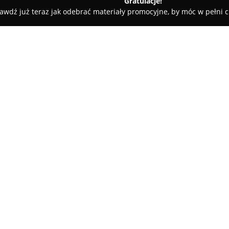
Gratulacje!
awdź już teraz jak odebrać materiały promocyjne, by móc w pełni c
 Rolety i Żaluzje - Kraków
Indeco Kraków
O firmie:
Indeco Kraków
działa od 15 la
wnętrzarskiej w Krakowie oraz 
indywidualne projekty, obejmu
meble łazienkowe i sypialnian
indywidualnie, dostosowując r
klientów.
Kluczową cechą Indeco Kraków
materiałów i solidnych systemó
Oferowany asortyment obejmuj
wypełnień drzwi – w tym płyty 