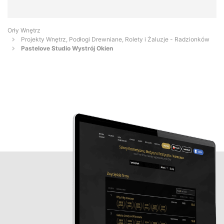
Orły Wnętrz
Projekty Wnętrz, Podłogi Drewniane, Rolety i Żaluzje - Radzionków
Pastelove Studio Wystrój Okien