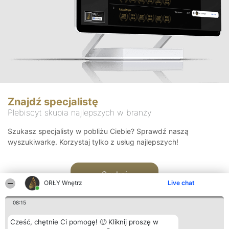
Znajdź specjalistę
Plebiscyt skupia najlepszych w branży
Szukasz specjalisty w pobliżu Ciebie? Sprawdź naszą
wyszukiwarkę. Korzystaj tylko z usług najlepszych!
Szukaj
ORŁY Wnętrz
Live chat
08:15
Cześć, chętnie Ci pomogę! 🙂 Kliknij proszę w