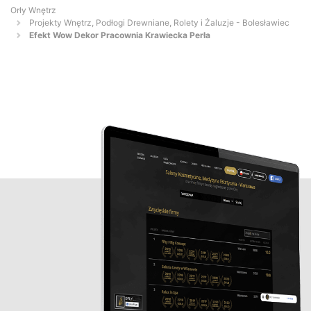
Orły Wnętrz
Projekty Wnętrz, Podłogi Drewniane, Rolety i Żaluzje - Bolesławiec
Efekt Wow Dekor Pracownia Krawiecka Perła