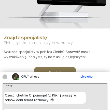
Znajdź specjalistę
Plebiscyt skupia najlepszych w branży
Szukasz specjalisty w pobliżu Ciebie? Sprawdź naszą
wyszukiwarkę. Korzystaj tylko z usług najlepszych!
Szukaj
ORŁY Wnętrz
Live chat
12:22
Cześć, chętnie Ci pomogę! 🙂 Kliknij proszę w
odpowiedni temat rozmowy! 🙂
Organizator plebiscytu
Plebiscyt
Kontakt