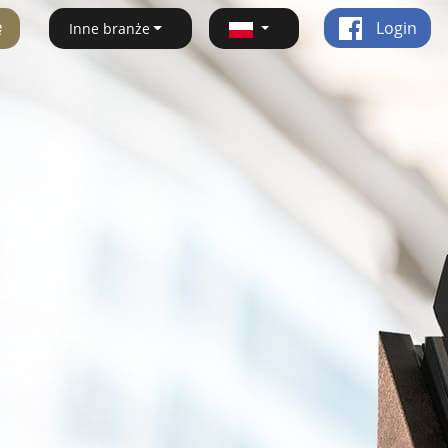
ę
Login
Inne branże