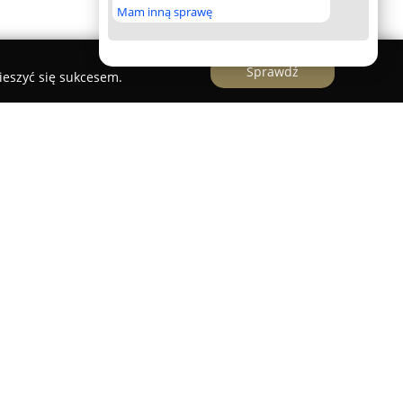
Mam inną sprawę
Sprawdź
ieszyć się sukcesem.
 Krakowa, która specjalizuje się w dostarczaniu
resie podłóg i ścian, obsługując klientów
raz inwestorów. Przedsiębiorstwo posiada bogatą
h wykładziny dywanowe, PCV, winylowe oraz
ajdują się również różnego rodzaju okładziny
jące tworzenie oryginalnych i
nętrz. Firma kładzie nacisk na wysoką jakość
znanymi producentami i nieustannie aktualizując