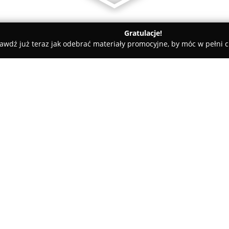
Gratulacje!
awdź już teraz jak odebrać materiały promocyjne, by móc w pełni c
 Rolety i Żaluzje - Kraków
ABART WYKŁADZINY
O firmie:
Abart Wykładziny
jest firmą z
kompleksowych rozwiązań w zak
indywidualnych, architektów o
ofertę produktów obejmującyc
kauczukowe. W asortymencie zn
ścienne oraz tapety, umożliwia
spersonalizowanych aranżacji w
materiałów, współpracując z u