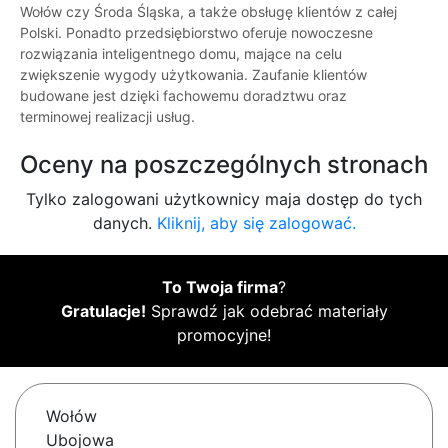
Wołów czy Środa Śląska, a także obsługę klientów z całej
Polski. Ponadto przedsiębiorstwo oferuje nowoczesne
rozwiązania inteligentnego domu, mające na celu
zwiększenie wygody użytkowania. Zaufanie klientów
budowane jest dzięki fachowemu doradztwu oraz
terminowej realizacji usług.
Oceny na poszczególnych stronach
Tylko zalogowani użytkownicy maja dostęp do tych
danych.
Kliknij, aby się zalogować.
To Twoja firma
?
Gratulacje!
Sprawdź jak odebrać materiały
promocyjne!
Wołów
Ubojowa