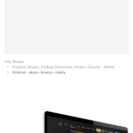
Orły Wnętrz
Projekty Wnętrz, Podłogi Drewniane, Rolety i Żaluzje - Wołów
Kristrol - okna • bramy • rolety