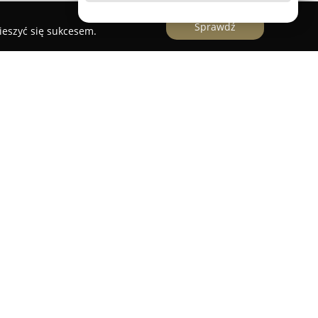
Sprawdź
ieszyć się sukcesem.
wnętrz
 pracownia zajmująca się projektowaniem wnętrz,
o tworzenia przestrzeni sprzyjających
rma specjalizuje się w kompleksowym
trz, przykładając dużą wagę do estetyki,
ności każdej realizacji.
strzeni zapewnia wsparcie na wszystkich etapach
cji po precyzyjne wykonanie. Tworzone są
zne modele oraz profesjonalne wizualizacje 3D,
obrazowanie planowanych zmian. Pracownia