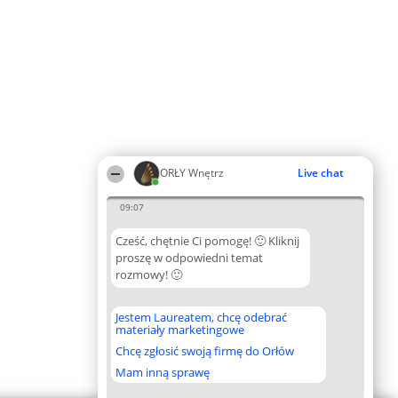
ORŁY Wnętrz
Live chat
09:07
Cześć, chętnie Ci pomogę! 🙂 Kliknij
proszę w odpowiedni temat
rozmowy! 🙂
Jestem Laureatem, chcę odebrać
materiały marketingowe
Chcę zgłosić swoją firmę do Orłów
Mam inną sprawę