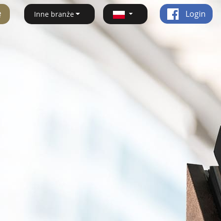
ę
Login
Inne branże