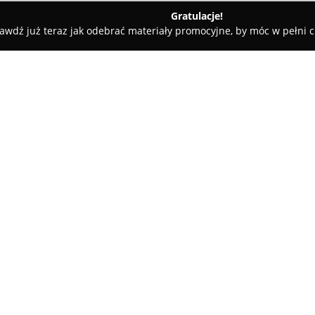
Gratulacje!
awdź już teraz jak odebrać materiały promocyjne, by móc w pełni c
Rolety i Żaluzje - Kalisz
Format Przestrzeni - projektowanie 
 wnętrz
O firmie:
Format Przestrzeni
to kaliska
która powstała z zamiłowania d
codziennemu życiu i pracy. Fi
aranżowaniu różnych typów wnę
komfortu użytkowania i oryginal
Zespół projektowy Format Prze
procesu – od wstępnych koncep
funkcjonalne układy, realistyc
które umożliwiają dokładne z