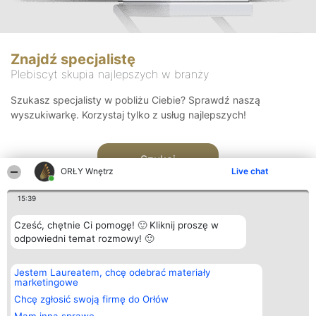
Znajdź specjalistę
Plebiscyt skupia najlepszych w branży
Szukasz specjalisty w pobliżu Ciebie? Sprawdź naszą
wyszukiwarkę. Korzystaj tylko z usług najlepszych!
Szukaj
ORŁY Wnętrz
Live chat
15:39
Cześć, chętnie Ci pomogę! 🙂 Kliknij proszę w
odpowiedni temat rozmowy! 🙂
Organizator plebiscytu
Plebiscyt
Kontakt
Jestem Laureatem, chcę odebrać materiały
Bright Side Solutions sp. z o.
Laureaci
Kontakt
marketingowe
o. sp. k.
Lista
ul. Ruska 22
wszystkich
Chcę zgłosić swoją firmę do Orłów
Wrocław 50-079
Laureatów
KRS 0000749100 | Regon
Zasady