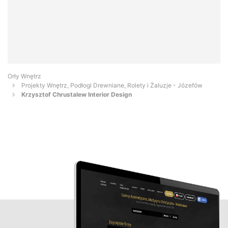
Orły Wnętrz
Projekty Wnętrz, Podłogi Drewniane, Rolety i Żaluzje - Józefów
Krzysztof Chrustalew Interior Design