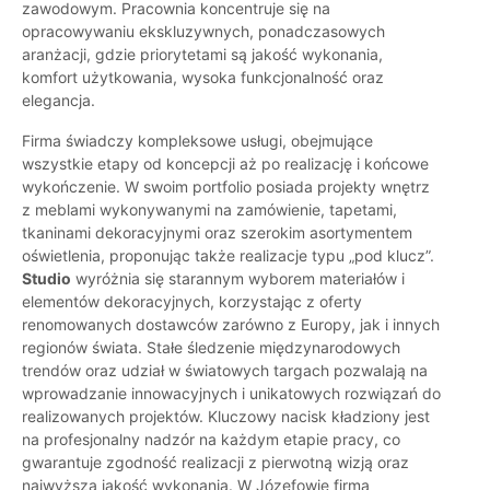
zawodowym. Pracownia koncentruje się na
opracowywaniu ekskluzywnych, ponadczasowych
aranżacji, gdzie priorytetami są jakość wykonania,
komfort użytkowania, wysoka funkcjonalność oraz
elegancja.
Firma świadczy kompleksowe usługi, obejmujące
wszystkie etapy od koncepcji aż po realizację i końcowe
wykończenie. W swoim portfolio posiada projekty wnętrz
z meblami wykonywanymi na zamówienie, tapetami,
tkaninami dekoracyjnymi oraz szerokim asortymentem
oświetlenia, proponując także realizacje typu „pod klucz”.
Studio
wyróżnia się starannym wyborem materiałów i
elementów dekoracyjnych, korzystając z oferty
renomowanych dostawców zarówno z Europy, jak i innych
regionów świata. Stałe śledzenie międzynarodowych
trendów oraz udział w światowych targach pozwalają na
wprowadzanie innowacyjnych i unikatowych rozwiązań do
realizowanych projektów. Kluczowy nacisk kładziony jest
na profesjonalny nadzór na każdym etapie pracy, co
gwarantuje zgodność realizacji z pierwotną wizją oraz
najwyższą jakość wykonania. W Józefowie firma