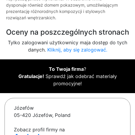
dysponuje również domem pokazowym, umożliwiającym
prezentację różnorodnych kompozycji i stylowych
rozwiązań wnętrzarskich.
Oceny na poszczególnych stronach
Tylko zalogowani użytkownicy maja dostęp do tych
danych.
Kliknij, aby się zalogować.
To Twoja firma
?
Gratulacje!
Sprawdź jak odebrać materiały
promocyjne!
Józefów
05-420 Józefów, Poland
Zobacz profil firmy na