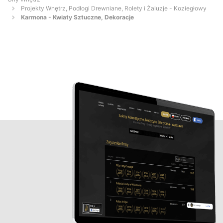
Projekty Wnętrz, Podłogi Drewniane, Rolety i Żaluzje - Koziegłowy
Karmona - Kwiaty Sztuczne, Dekoracje