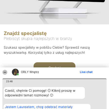
Znajdź specjalistę
Plebiscyt skupia najlepszych w branży
Szukasz specjalisty w pobliżu Ciebie? Sprawdź naszą
wyszukiwarkę. Korzystaj tylko z usług najlepszych!
Szukaj
ORŁY Wnętrz
Live chat
23:46
Cześć, chętnie Ci pomogę! 🙂 Kliknij proszę w
odpowiedni temat rozmowy! 🙂
Organizator plebiscytu
Plebiscyt
Kontakt
Jestem Laureatem, chcę odebrać materiały
Bright Side Solutions sp. z o.
Laureaci
Kontakt