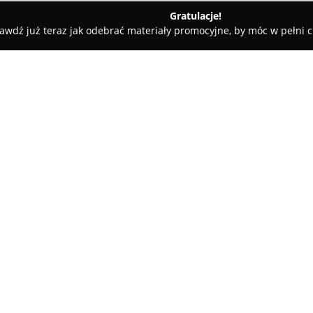
Gratulacje!
awdź już teraz jak odebrać materiały promocyjne, by móc w pełni c
Rolety i Żaluzje - Łódź
Dylik Design Projektowanie Wnętrz
O firmie:
Dylik Design Projektowanie W
Malanowską, absolwentkę kierun
Łódzkiej. Firma funkcjonuje na 
wnętrz o wyrazistym charakterz
inwestycji, od opracowania poc
autorski nadzór realizacji. W
spójną realizację wizji oraz s
Pracownia Dylik Design realizu
funkcjonalność i ergonomię or