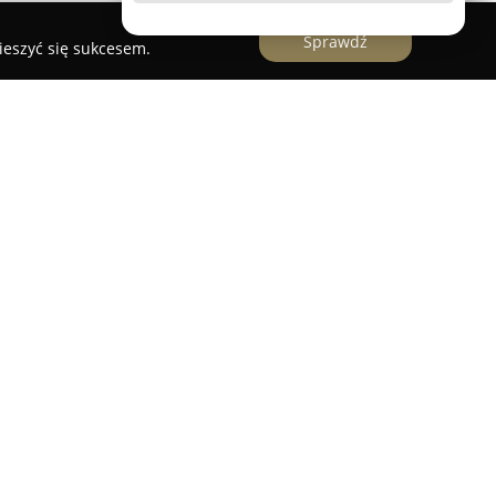
Sprawdź
ieszyć się sukcesem.
nętrz
to pracownia prowadzona przez Ewę Dylik-
ku Architektura i Urbanistyka na Politechnice
rynku od 2008 roku, specjalizując się w tworzeniu
e. Zakres działalności obejmuje pełną obsługę
zątkowych koncepcji i selekcji materiałów, aż po
spółpraca z zaufanymi wykonawcami zapewnia
taranność w każdym detalu.
je projekty w sposób indywidualny, uwzględniając
az innowacyjne pomysły. Oferta zawiera projekty