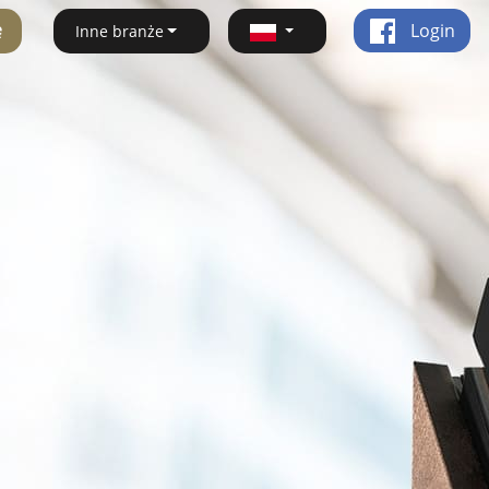
ę
Login
Inne branże