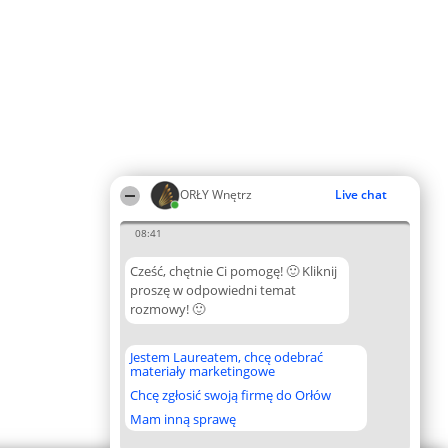
ORŁY Wnętrz
Live chat
08:41
Cześć, chętnie Ci pomogę! 🙂 Kliknij
proszę w odpowiedni temat
rozmowy! 🙂
Jestem Laureatem, chcę odebrać
materiały marketingowe
Chcę zgłosić swoją firmę do Orłów
Mam inną sprawę