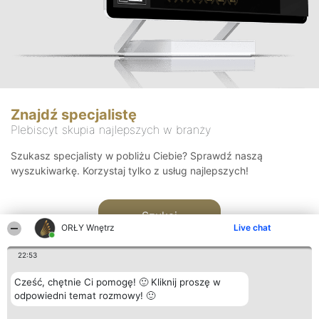
Znajdź specjalistę
Plebiscyt skupia najlepszych w branży
Szukasz specjalisty w pobliżu Ciebie? Sprawdź naszą
wyszukiwarkę. Korzystaj tylko z usług najlepszych!
Szukaj
ORŁY Wnętrz
Live chat
22:53
Cześć, chętnie Ci pomogę! 🙂 Kliknij proszę w
odpowiedni temat rozmowy! 🙂