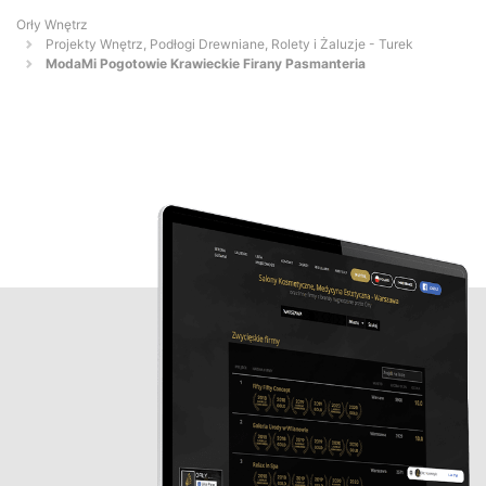
Orły Wnętrz
Projekty Wnętrz, Podłogi Drewniane, Rolety i Żaluzje - Turek
ModaMi Pogotowie Krawieckie Firany Pasmanteria