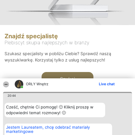
Znajdź specjalistę
Plebiscyt skupia najlepszych w branży
Szukasz specjalisty w pobliżu Ciebie? Sprawdź naszą
wyszukiwarkę. Korzystaj tylko z usług najlepszych!
Szukaj
ORŁY Wnętrz
Live chat
20:44
Cześć, chętnie Ci pomogę! 🙂 Kliknij proszę w
odpowiedni temat rozmowy! 🙂
Organizator plebiscytu
Plebiscyt
Kontakt
Jestem Laureatem, chcę odebrać materiały
Bright Side Solutions sp. z o.
Laureaci
Kontakt
marketingowe
o. sp. k.
Lista