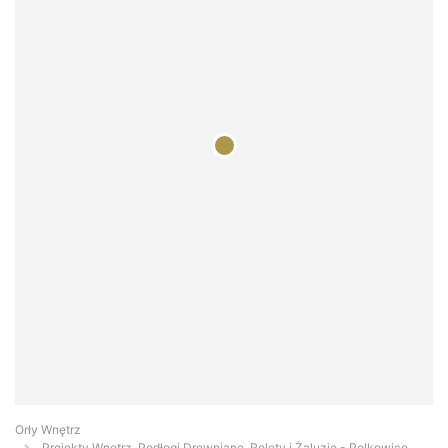
Orły Wnętrz
Projekty Wnętrz, Podłogi Drewniane, Rolety i Żaluzje - Polkowice