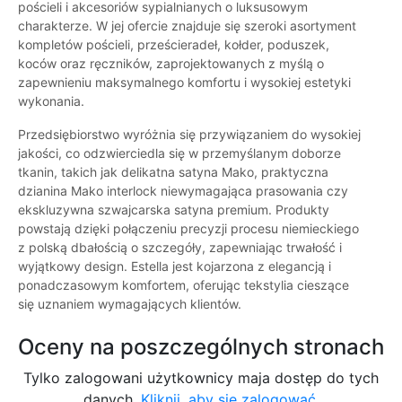
pościeli i akcesoriów sypialnianych o luksusowym
charakterze. W jej ofercie znajduje się szeroki asortyment
kompletów pościeli, prześcieradeł, kołder, poduszek,
koców oraz ręczników, zaprojektowanych z myślą o
zapewnieniu maksymalnego komfortu i wysokiej estetyki
wykonania.
Przedsiębiorstwo wyróżnia się przywiązaniem do wysokiej
jakości, co odzwierciedla się w przemyślanym doborze
tkanin, takich jak delikatna satyna Mako, praktyczna
dzianina Mako interlock niewymagająca prasowania czy
ekskluzywna szwajcarska satyna premium. Produkty
powstają dzięki połączeniu precyzji procesu niemieckiego
z polską dbałością o szczegóły, zapewniając trwałość i
wyjątkowy design. Estella jest kojarzona z elegancją i
ponadczasowym komfortem, oferując tekstylia cieszące
się uznaniem wymagających klientów.
Oceny na poszczególnych stronach
Tylko zalogowani użytkownicy maja dostęp do tych
danych.
Kliknij, aby się zalogować.