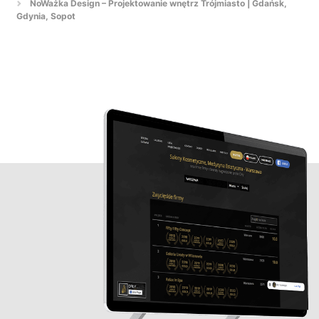
NoWażka Design – Projektowanie wnętrz Trójmiasto | Gdańsk,
Gdynia, Sopot