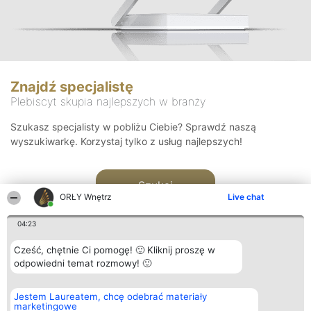
Znajdź specjalistę
Plebiscyt skupia najlepszych w branży
Szukasz specjalisty w pobliżu Ciebie? Sprawdź naszą
wyszukiwarkę. Korzystaj tylko z usług najlepszych!
Szukaj
ORŁY Wnętrz
Live chat
04:23
Cześć, chętnie Ci pomogę! 🙂 Kliknij proszę w
odpowiedni temat rozmowy! 🙂
Organizator plebiscytu
Plebiscyt
Kontakt
Jestem Laureatem, chcę odebrać materiały
Bright Side Solutions sp. z o.
Laureaci
Kontakt
marketingowe
o. sp. k.
Lista