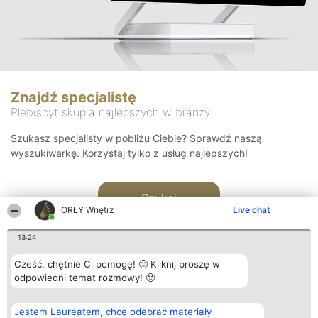
Znajdź specjalistę
Plebiscyt skupia najlepszych w branży
Szukasz specjalisty w pobliżu Ciebie? Sprawdź naszą
wyszukiwarkę. Korzystaj tylko z usług najlepszych!
Szukaj
ORŁY Wnętrz
Live chat
13:24
Cześć, chętnie Ci pomogę! 🙂 Kliknij proszę w
odpowiedni temat rozmowy! 🙂
Organizator plebiscytu
Plebiscyt
Kontakt
Jestem Laureatem, chcę odebrać materiały
Bright Side Solutions sp. z o.
Laureaci
Kontakt