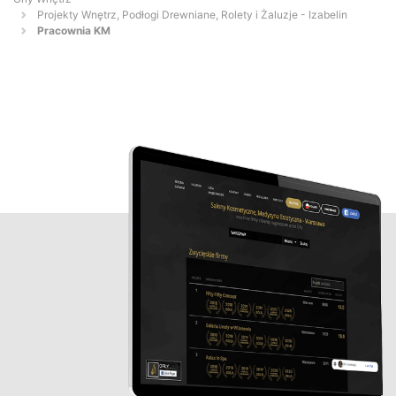
Projekty Wnętrz, Podłogi Drewniane, Rolety i Żaluzje - Izabelin
Pracownia KM