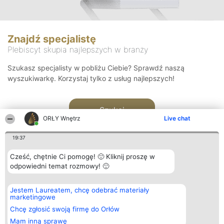
Znajdź specjalistę
Plebiscyt skupia najlepszych w branży
Szukasz specjalisty w pobliżu Ciebie? Sprawdź naszą
wyszukiwarkę. Korzystaj tylko z usług najlepszych!
Szukaj
ORŁY Wnętrz
Live chat
19:37
Cześć, chętnie Ci pomogę! 🙂 Kliknij proszę w
odpowiedni temat rozmowy! 🙂
Organizator plebiscytu
Plebiscyt
Kontakt
Jestem Laureatem, chcę odebrać materiały
Bright Side Solutions sp. z o.
Laureaci
Kontakt
marketingowe
o. sp. k.
Lista
ul. Ruska 22
wszystkich
Chcę zgłosić swoją firmę do Orłów
Wrocław 50-079
Laureatów
Mam inną sprawę
KRS 0000749100 | Regon
Zasady