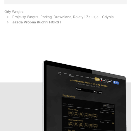
Orły Wnętrz
Projekty Wnętrz, Podłogi Drewniane, Rolety i Żaluzje - Gdynia
Jazda Próbna Kuchni HORST