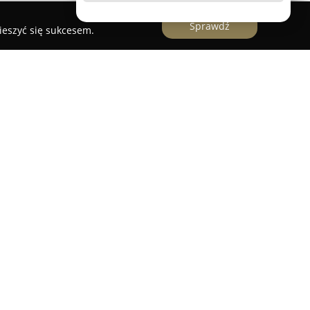
Sprawdź
ieszyć się sukcesem.
ojekty Wnętrz
okalizowana w Swarzędzu, specjalizująca się w
któw wnętrz. Firma realizuje usługi w zakresie
nacisk na ponadczasową prostotę oraz
achowały atrakcyjność niezależnie od panujących
 skupia się na opracowywaniu nietuzinkowych,
odzwierciedlają gust i wymagania klientów.
wanie projektów funkcjonalnych, koncepcyjnych
jmują przygotowanie rozkładów funkcjonalnych,
wybór kolorystyki, materiałów i projektowanie