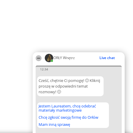
ORŁY Wnętrz
Live chat
12:34
Cześć, chętnie Ci pomogę! 🙂 Kliknij
proszę w odpowiedni temat
rozmowy! 🙂
Jestem Laureatem, chcę odebrać
materiały marketingowe
Chcę zgłosić swoją firmę do Orłów
Mam inną sprawę