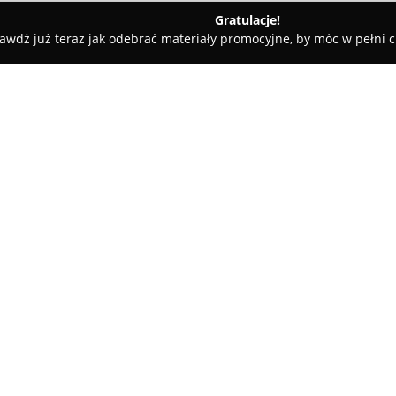
Gratulacje!
awdź już teraz jak odebrać materiały promocyjne, by móc w pełni c
 Rolety i Żaluzje - Swarzędz
HELEN Projekt - Indywidualne Pr
kty Wnętrz
O firmie:
HELEN Projekt
to pracownia zl
tworzeniu indywidualnych proje
aranżacji przestrzeni, kładąc 
funkcjonalność, aby projekty z
trendów. Zespół HELEN Projekt
estetycznych rozwiązań, które 
W ofercie znajduje się opraco
oraz całościowych. Usługi obe
trójwymiarowych wizualizacji, 