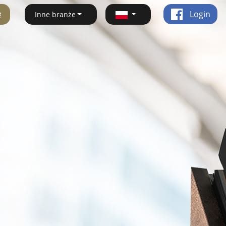
ę
Login
Inne branże