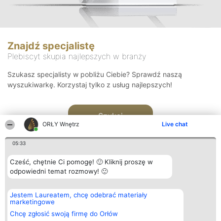
Znajdź specjalistę
Plebiscyt skupia najlepszych w branży
Szukasz specjalisty w pobliżu Ciebie? Sprawdź naszą
wyszukiwarkę. Korzystaj tylko z usług najlepszych!
Szukaj
ORŁY Wnętrz
Live chat
05:33
Cześć, chętnie Ci pomogę! 🙂 Kliknij proszę w
odpowiedni temat rozmowy! 🙂
Organizator plebiscytu
Plebiscyt
Kontakt
Jestem Laureatem, chcę odebrać materiały
Bright Side Solutions sp. z o.
Laureaci
Kontakt
marketingowe
o. sp. k.
Lista
ul. Ruska 22
wszystkich
Chcę zgłosić swoją firmę do Orłów
Wrocław 50-079
Laureatów