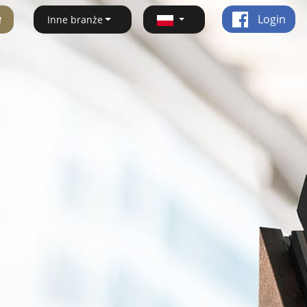
ę
Login
Inne branże