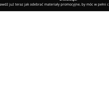
awdź już teraz jak odebrać materiały promocyjne, by móc w pełni c
 Rolety i Żaluzje - Nowy Sącz
HANKI Design
O firmie:
HANKI Design
to firma z Noweg
projektowaniem oraz architekt
rozwiązania dopasowane do pot
się na tworzeniu przestrzeni od
funkcjonalnością.
Zakres usług tego przedsiębior
opracowania koncepcji aż po 
charakteryzuje się kreatywnym 
na powstawanie unikalnych ora
użytkowych.