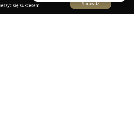
Sprawdź
ieszyć się sukcesem.
o Sącza, która zajmuje się profesjonalnym
urą wnętrz, zapewniając kompleksowe
rzeb klientów. Od 2022 roku działalność skupia
znaczających się zarówno estetyką, jak i
stwa obejmuje każdą fazę projektu – od
szczegółowe wykonawstwo. Zespół ekspertów
podejściem i dbałością o detale, co przekłada się
z komfortowych aranżacji mieszkalnych i